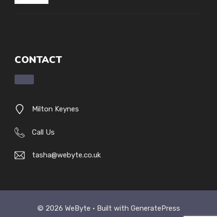
CONTACT
Milton Keynes
Call Us
tasha@webyte.co.uk
© 2026 WeByte • Built with
GeneratePress