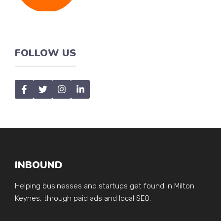
FOLLOW US
INBOUND
Helping businesses and startups get found in Milton
Keynes, through paid ads and local SEO.