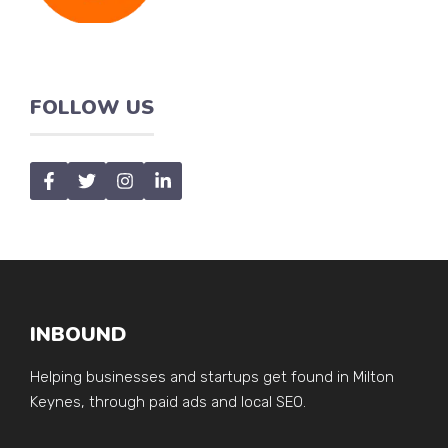
FOLLOW US
INBOUND
Helping businesses and startups get found in Milton
Keynes, through paid ads and local SEO.