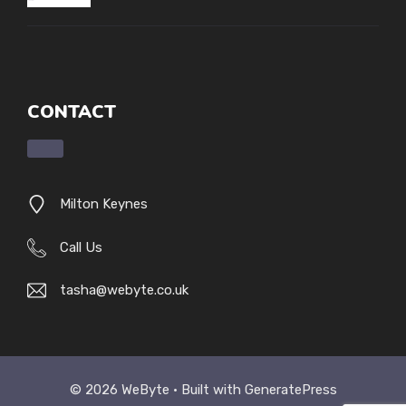
CONTACT
Milton Keynes
Call Us
tasha@webyte.co.uk
© 2026 WeByte • Built with
GeneratePress