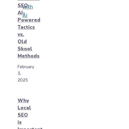
SEO:
AI-
Powered
Tactics
vs.
Old
Skool
Methods
February
3,
2025
Why
Local
SEO
is