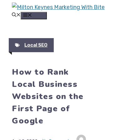
Skip
to
MENU
content
Local SEO
How to Rank
Local Business
Websites on the
First Page of
Google