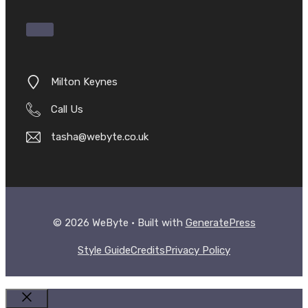
Milton Keynes
Call Us
tasha@webyte.co.uk
© 2026 WeByte • Built with
GeneratePress
Style Guide
Credits
Privacy Policy