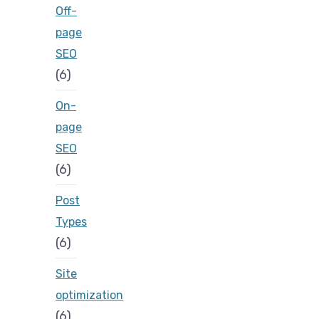
Off-
page
SEO
(6)
On-
page
SEO
(6)
Post
Types
(6)
Site
optimization
(6)