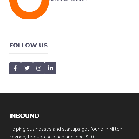
FOLLOW US
INBOUND
Helping businesses and startups get found in Milton
Keynes, through paid ads and local SEO.